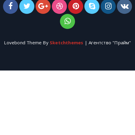
Lovebond Theme By
Sketchthemes
| Агентство "Прайм"