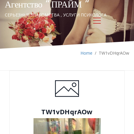
Агентство " ПРАЙМ "
СЕРЬЕЗНЫЕ ЗНАКОМСТВА , УСЛУГИ ПСИХОЛОГА
Home
/
TW1vDHqrAOw
TW1vDHqrAOw