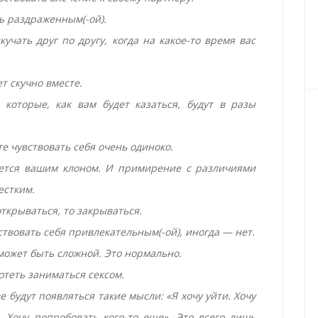
нь раздраженным(-ой).
кучать друг по другу, когда на какое-то время вас
т скучно вместе.
 которые, как вам будет казаться, будут в разы
е чувствовать себя очень одиноко.
яется вашим клоном. И примирение с различиями
естким.
открываться, то закрываться.
ствовать себя привлекательным(-ой), иногда — нет.
может быть сложной. Это нормально.
хотеть заниматься
секс
ом.
е будут появляться такие мысли: «Я хочу уйти. Хочу
. Хочу попробовать кого-то еще». Это всего лишь