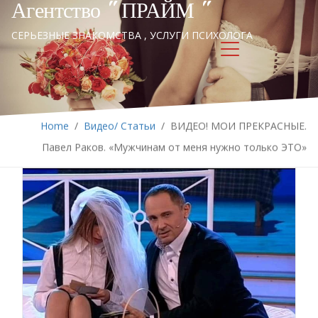
Агентство " ПРАЙМ "
СЕРЬЕЗНЫЕ ЗНАКОМСТВА , УСЛУГИ ПСИХОЛОГА
Home
/
Видео/ Статьи
/
ВИДЕО! МОИ ПРЕКРАСНЫЕ.
Павел Раков. «Мужчинам от меня нужно только ЭТО»